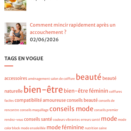
Comment mincir rapidement après un
accouchement ?
02/06/2026
TAGS EN VOGUE
beauté
accessoires
beauté
aménagement salon de coiffure
bien-être
bien-être féminin
naturelle
coiffures
compatibilité amoureuse
conseils beauté
faciles
conseils de
conseils mode
rencontre
conseils maquillage
conseils premier
mode
conseils santé
rendez-vous
couleurs vibrantes
erreurs santé
mode
mode féminine
color block
mode ensoleillée
nutrition saine