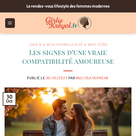
Passer
Le rendez-vous lifestyle des femmes modernes
au
contenu
AMOUR & RENCONTRES
,
SANTÉ & BIEN-ÊTRE
Les signes d’une vraie
compatibilité amoureuse
PUBLIÉ LE
30/10/2025
PAR
MELISSA DUFRENE
30
Oct