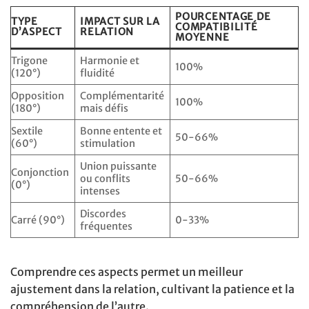
POURCENTAGE DE
TYPE
IMPACT SUR LA
COMPATIBILITÉ
D’ASPECT
RELATION
MOYENNE
Trigone
Harmonie et
100%
(120°)
fluidité
Opposition
Complémentarité
100%
(180°)
mais défis
Sextile
Bonne entente et
50-66%
(60°)
stimulation
Union puissante
Conjonction
ou conflits
50-66%
(0°)
intenses
Discordes
Carré (90°)
0-33%
fréquentes
Comprendre ces aspects permet un meilleur
ajustement dans la relation, cultivant la patience et la
compréhension de l’autre.