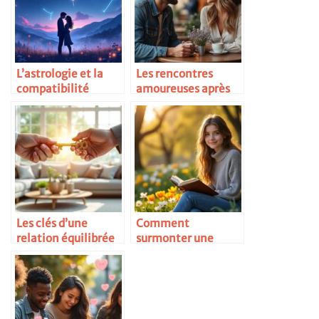
L’astrologie et la
Les rencontres
compatibilité
amoureuses après
amoureuse
30 ans
Les clés d’une
Comment
relation équilibrée
surmonter une
rupture amoureuse