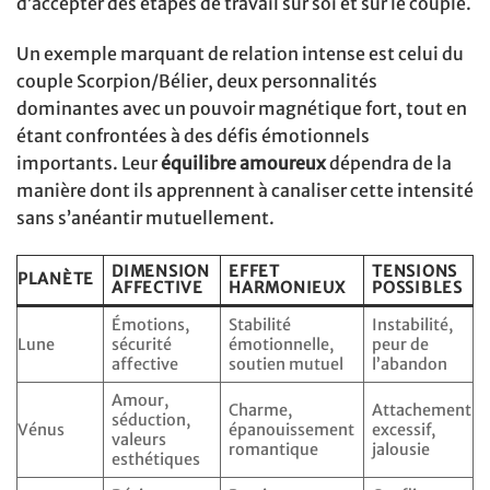
d’accepter des étapes de travail sur soi et sur le couple.
Un exemple marquant de relation intense est celui du
couple Scorpion/Bélier, deux personnalités
dominantes avec un pouvoir magnétique fort, tout en
étant confrontées à des défis émotionnels
importants. Leur
équilibre amoureux
dépendra de la
manière dont ils apprennent à canaliser cette intensité
sans s’anéantir mutuellement.
DIMENSION
EFFET
TENSIONS
PLANÈTE
AFFECTIVE
HARMONIEUX
POSSIBLES
Émotions,
Stabilité
Instabilité,
Lune
sécurité
émotionnelle,
peur de
affective
soutien mutuel
l’abandon
Amour,
Charme,
Attachement
séduction,
Vénus
épanouissement
excessif,
valeurs
romantique
jalousie
esthétiques