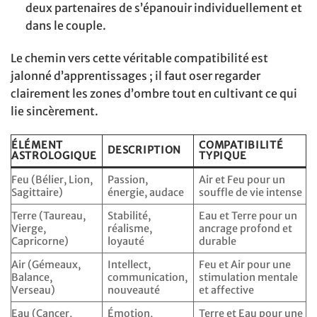
deux partenaires de s’épanouir individuellement et
dans le couple.
Le chemin vers cette véritable compatibilité est
jalonné d’apprentissages ; il faut oser regarder
clairement les zones d’ombre tout en cultivant ce qui
lie sincèrement.
ÉLÉMENT
COMPATIBILITÉ
DESCRIPTION
ASTROLOGIQUE
TYPIQUE
Feu (Bélier, Lion,
Passion,
Air et Feu pour un
Sagittaire)
énergie, audace
souffle de vie intense
Terre (Taureau,
Stabilité,
Eau et Terre pour un
Vierge,
réalisme,
ancrage profond et
Capricorne)
loyauté
durable
Air (Gémeaux,
Intellect,
Feu et Air pour une
Balance,
communication,
stimulation mentale
Verseau)
nouveauté
et affective
Eau (Cancer,
Émotion,
Terre et Eau pour une