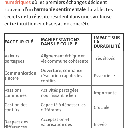
numériques
où les premiers échanges décident
souvent d’un
harmonie sentimentale
durable. Les
secrets de la réussite résident dans une symbiose
entre intuition et observation concrète
IMPACT SUR
MANIFESTATIONS
FACTEUR CLÉ
LA
DANS LE COUPLE
DURABILITÉ
Valeurs
Alignement éthique et
Très élevée
partagées
vie commune cohérente
Ouverture, confiance,
Communication
résolution rapide des
Essentielle
sincère
conflits
Passions
Activités partagées
Importante
communes
nourrissant le lien
Gestion des
Capacité à dépasser les
Cruciale
conflits
différends
Acceptation et
Respect des
valorisation des
Elevée
différences