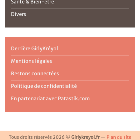
Santé & Bien-être
Divers
Derrière GirlyKréyol
Mentions légales
Restons connectées
Politique de confidentialité
En partenariat avec Patastik.com
Tous droits réservés 2026 ©
Girlykreyol.fr
—
Plan du site