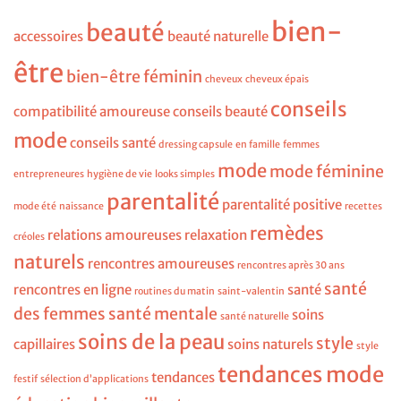
bien-
beauté
accessoires
beauté naturelle
être
bien-être féminin
cheveux
cheveux épais
conseils
compatibilité amoureuse
conseils beauté
mode
conseils santé
dressing capsule
en famille
femmes
mode
mode féminine
entrepreneures
hygiène de vie
looks simples
parentalité
parentalité positive
mode été
naissance
recettes
remèdes
relations amoureuses
relaxation
créoles
naturels
rencontres amoureuses
rencontres après 30 ans
santé
rencontres en ligne
santé
routines du matin
saint-valentin
des femmes
santé mentale
soins
santé naturelle
soins de la peau
style
capillaires
soins naturels
style
tendances mode
tendances
festif
sélection d’applications