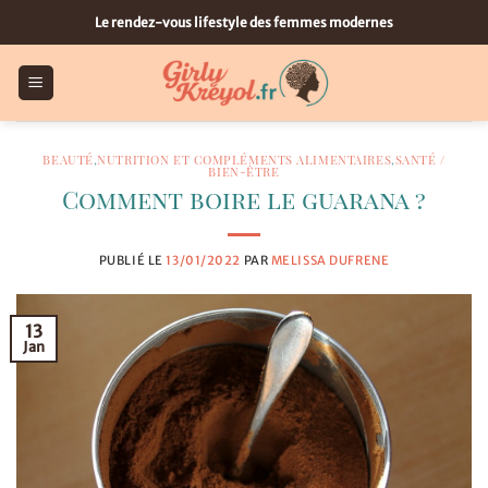
Passer
Le rendez-vous lifestyle des femmes modernes
au
contenu
BEAUTÉ
,
NUTRITION ET COMPLÉMENTS ALIMENTAIRES
,
SANTÉ /
BIEN-ÊTRE
Comment boire le guarana ?
PUBLIÉ LE
13/01/2022
PAR
MELISSA DUFRENE
13
Jan