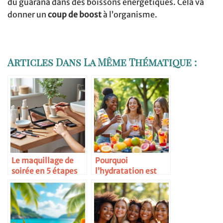
du guarana dans des boissons énergétiques. Cela va
donner un
coup de boost
à l’organisme.
Articles Dans La Même Thématique :
Le maquillage de
Pourquoi
soirée en 5 étapes
l’hydratation est
essentielle pour la
femme