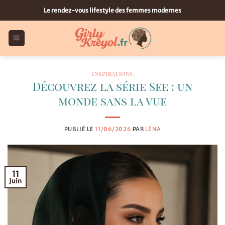
Passer
Le rendez-vous lifestyle des femmes modernes
au
contenu
INSPIRATIONS
Découvrez la série See : un
monde sans la vue
PUBLIÉ LE
11/06/2026
PAR
LÉNA
11
Juin