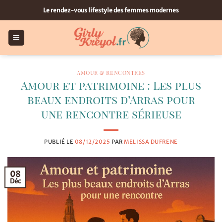
Passer
Le rendez-vous lifestyle des femmes modernes
au
contenu
AMOUR & RENCONTRES
Amour et patrimoine : Les plus
beaux endroits d’Arras pour
une rencontre sérieuse
PUBLIÉ LE
08/12/2025
PAR
MELISSA DUFRENE
08
Déc