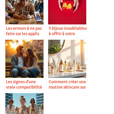
Les erreurs à ne pas
5 bijoux inoubliables
faire sur les applis
à offrir à votre
de rencontre
enfant pour lui
témoigner votre
amour
Les signes d’une
Comment créer une
vraie compatibilité
routine skincare sur
amoureuse
mesure