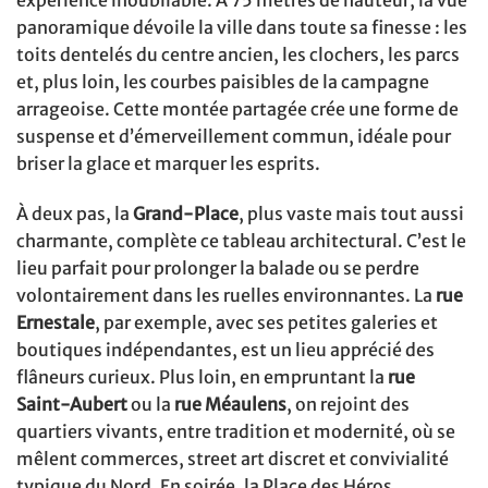
expérience inoubliable. À 75 mètres de hauteur, la vue
panoramique dévoile la ville dans toute sa finesse : les
toits dentelés du centre ancien, les clochers, les parcs
et, plus loin, les courbes paisibles de la campagne
arrageoise. Cette montée partagée crée une forme de
suspense et d’émerveillement commun, idéale pour
briser la glace et marquer les esprits.
À deux pas, la
Grand-Place
, plus vaste mais tout aussi
charmante, complète ce tableau architectural. C’est le
lieu parfait pour prolonger la balade ou se perdre
volontairement dans les ruelles environnantes. La
rue
Ernestale
, par exemple, avec ses petites galeries et
boutiques indépendantes, est un lieu apprécié des
flâneurs curieux. Plus loin, en empruntant la
rue
Saint-Aubert
ou la
rue Méaulens
, on rejoint des
quartiers vivants, entre tradition et modernité, où se
mêlent commerces, street art discret et convivialité
typique du Nord. En soirée, la Place des Héros