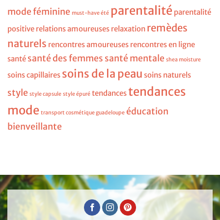
parentalité
mode féminine
parentalité
must-have été
remèdes
positive
relations amoureuses
relaxation
naturels
rencontres amoureuses
rencontres en ligne
santé des femmes
santé mentale
santé
shea moisture
soins de la peau
soins capillaires
soins naturels
tendances
style
tendances
style capsule
style épuré
mode
éducation
transport cosmétique guadeloupe
bienveillante