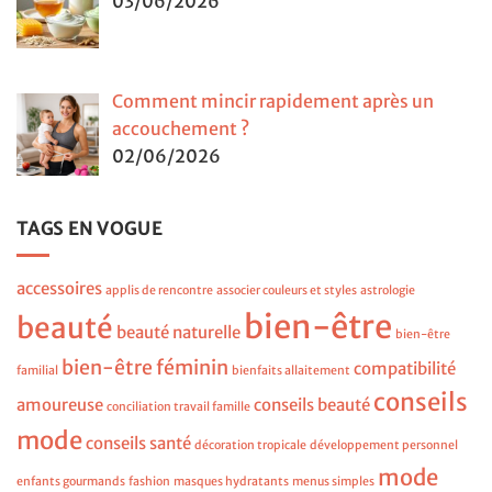
03/06/2026
Comment mincir rapidement après un
accouchement ?
02/06/2026
TAGS EN VOGUE
accessoires
applis de rencontre
associer couleurs et styles
astrologie
bien-être
beauté
beauté naturelle
bien-être
bien-être féminin
compatibilité
familial
bienfaits allaitement
conseils
amoureuse
conseils beauté
conciliation travail famille
mode
conseils santé
décoration tropicale
développement personnel
mode
enfants gourmands
fashion
masques hydratants
menus simples