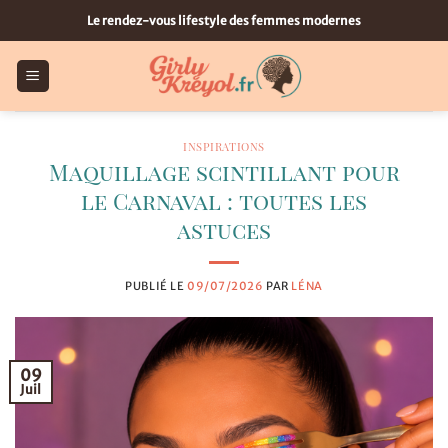
Passer
Le rendez-vous lifestyle des femmes modernes
au
contenu
INSPIRATIONS
Maquillage scintillant pour
le Carnaval : toutes les
astuces
PUBLIÉ LE
09/07/2026
PAR
LÉNA
09
Juil